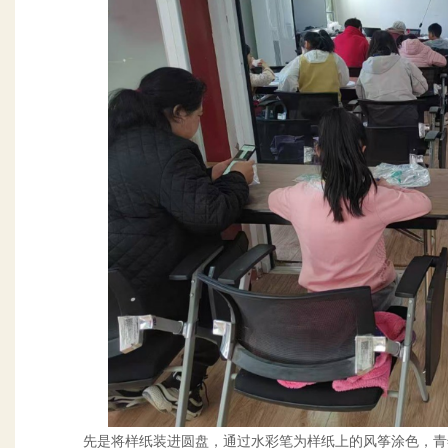
绪状态
社区科技探索活动——走进北京科学中心
海
查看详细
先是将样纸装进圆盘，通过水彩笔为样纸上的风筝涂色，青