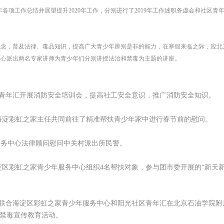
19年各项工作总结并展望提升2020年工作，分别进行了2019年工作述职务虚会和社区青
毒观念，普及法律、毒品知识，提高广大青少年辨别是非的能力，在寒假来临之际，应北
中心派出两名专家讲师为青少年们分别讲授法治和禁毒为主题的讲座。
青年汇开展消防安全培训会，提高社工安全意识，推广消防安全知识。
海淀彩虹之家主任共同前往了精准帮扶青少年家中进行春节前的慰问。
服务中心法律顾问慰问中关村派出所民警。
淀区彩虹之家青少年服务中心组织4名帮扶对象，参与团市委开展的“新天
联合海淀区彩虹之家青少年服务中心和阳光社区青年汇在北京石油学院附
”禁毒宣传教育活动。