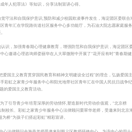
未成年人犯罪法》等知识，分享法制宣讲心得。
觉守法和自我保护意识,预防和减少校园欺凌事件发生，海淀团区委联合
社区青年汇在学院路街道社区服务中心多功能厅，为石油大院志愿家庭服
座。
的认识，加强青春期心理健康教育，增强防范和自我保护意识，海淀团区
中心邀请心理咨询师娄丽华在人大翠微附中开展了“花开应有时”青春期健
把爱国主义教育贯穿国民教育和精神文明建设全过程”的理念，弘扬爱国
携手彩虹之家青少年服务中心和阳光地带社区青年汇在中国人民抗日战争
主题的爱国主义教育活动。
为了引导青少年培育深厚的劳动情怀,塑造新时代劳动价值观，“北京榜
学法制校长、彩虹之家青少年服务中心法律顾问栗翠华老师，受邀来到北京
题为桥“为孩子们搭起彩虹”精彩宣讲。
中心法律顾问余海燕老师受邀来到顺义区教师研修中心，为该中心的四十