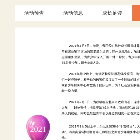
活动预告
活动信息
成长足迹
2021年1月5日，海淀共青团
爱心陪伴成长课业辅导
年在课业辅导方面的需求最为迫切，特开展此项目。项目
志愿服务团队，为青少年深入开展一对一帮扶，青少年
75名青少年，服务445人次。
2021年除夕晚上，海淀区检察院原高级检察官、
们一起包饺子，和辛勤的民警们又度过了一个愉快的除夕
家青少年服务中心帮教孩子的队伍中。为了社会治安的稳
献一份力量。
2021年2月8日，为积极响应北京市政府号召，
大年——以物寄情，情意更浓”线上活动，面向辖区18-
亲人的祝福。同时也鼓励青年倡议身边的朋友一起在京过
2021
2021年3月5日上午，
为纪念
第58个“学雷锋日”
动”。清河街道5家社区青年汇和彩虹之家青少年服务中
动。