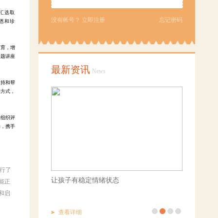
汇选取
没有帐号？
立即注册
忘记密码
恩和珍
教育，增
主题讲座
最新资讯
News
支持和帮
的方式，
会组织评
动，携手
进行了
社区科技探索活动——走进北京科学中心
海淀区“双
能正
和启
查看详细
查看详细