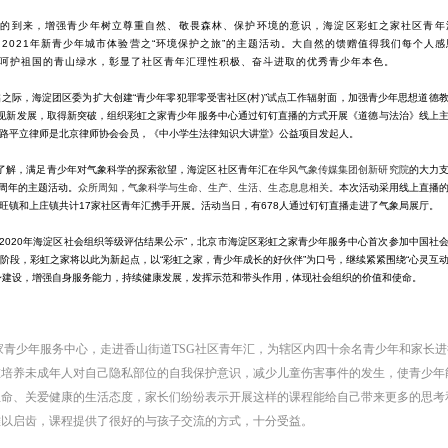
日的到来，增强青少年树立尊重自然、敬畏森林、保护环境的意识，海淀区彩虹之家社区青年
021年新青少年城市体验营之“环境保护之旅”的主题活动。
大自然的馈赠值得我们每个人感
“，呵护祖国的青山绿水，彰显了社区青年汇理性积极、奋斗进取的优秀青少年本色。
之际，海淀团区委为扩大创建“青少年零犯罪零受害社区(村)”试点工作辐射面，加强青少年思想道德
实现新发展，取得新突破，组织彩虹之家青少年服务中心通过钉钉直播的方式开展《道德与法治》线上
路平立律师是北京律师协会会员，《中小学生法律知识大讲堂》公益项目发起人。
了解，满足青少年对气象科学的探索欲望，海淀区社区青年汇在
华风气象传媒集团创新研究院
的大力
0周年的主题活动。
众所周知，气象科学与生命、生产、生活、生态息息相关。
本次活动采用线上直播
旺镇和上庄镇共计17家社区青年汇携手开展。活动当日，有678人通过钉钉直播走进了气象局展厅。
了“2020年海淀区社会组织等级评估结果公示”，北京市海淀区彩虹之家青少年服务中心首次参加中国社
发展阶段，彩虹之家将以此为新起点，以“彩虹之家，青少年成长的好伙伴”为口号，继续紧紧围绕“心灵互
身建设，增强自身服务能力，持续健康发展，发挥示范和带头作用，体现社会组织的价值和使命。
之家青少年服务中心，走进香山街道TSG社区青年汇，为辖区内四十余名青少年和家长
新青年学堂，慢工出巧盒：治愈系手作
让孩子有稳定情绪状态
在培养未成年人对自己隐私部位的自我保护意识，减少儿童伤害事件的发生，使青少年
生命、关爱健康的生活态度，家长们纷纷表示开展这样的课程能给自己带来更多的思考
难以启齿，课程提供了很好的与孩子交流的方式，十分受益。
查看详细
查看详细