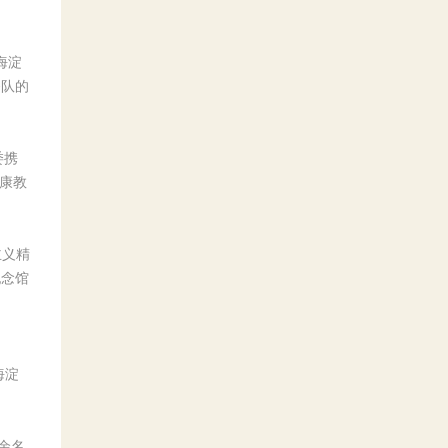
海淀
务队的
委携
康教
主义精
纪念馆
海淀
余名