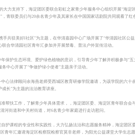
的大力支持下，海淀团区委联合彩虹之家青少年服务中心组织开展“海淀
动”，青联委员们与20余名青少年及其家长在中国国家话剧院共同观看了红
携手共驻美好I社区”为主题，在华清嘉园中心广场开展了“华清园社区公
心联合华清园社区青年汇参加并开展禁毒、普法户外宣传活动。
年保护生态环境、爱护绿色植物的意识，引导青少年了解并积极参与“五
服务中心开展了“争做护绿小使者”主题亲子活动。
务中心法律顾问余海燕老师受西城区教育研修学院邀请，为该学院的六十
护成长”为主题的法治教育讲座。
精准帮扶工作，了解青少年具体需求，，海淀团区委、海淀区青年联合会
清河街道和中关村街道，对6名青少年家庭进行走访慰问。
堂自护课程的专业性和实践性，大力弘扬法治和志愿服务精神，海淀团区
社区青年汇邀请海淀区检察院检察官莫非老师，为阳光公益课堂大学生志