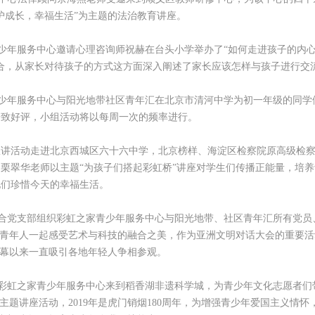
护成长，幸福生活”为主题的法治教育讲座。
少年服务中心邀请心理咨询师祝赫在台头小学举办了“如何走进孩子的内
合，从家长对待孩子的方式这方面深入阐述了家长应该怎样与孩子进行交
少年服务中心与阳光地带社区青年汇在北京市清河中学为初一年级的同学
一致好评，小组活动将以每周一次的频率进行。
宣讲活动走进北京西城区六十六中学，北京榜样、海淀区检察院原高级检
栗翠华老师以主题“为孩子们搭起彩虹桥”讲座对学生们传播正能量，培养
他们珍惜今天的幸福生活。
合党支部组织彩虹之家青少年服务中心与阳光地带、社区青年汇所有党员
大青年人一起感受艺术与科技的融合之美，作为亚洲文明对话大会的重要活
开幕以来一直吸引各地年轻人争相参观。
彩虹之家青少年服务中心来到稻香湖非遗科学城，为青少年文化志愿者们
主题讲座活动，2019年是虎门销烟180周年，为增强青少年爱国主义情怀