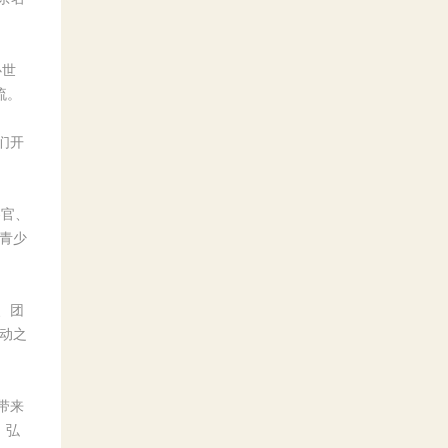
心世
流。
们开
察官、
青少
、团
动之
带来
，弘