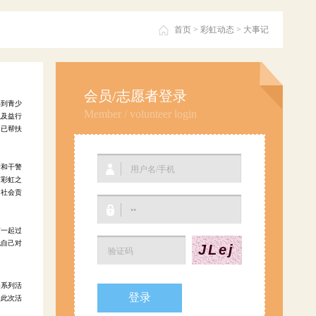
首页
>
彩虹动态
>
大事记
会员/志愿者登录
解到青少
Member / volunteer login
以及益行
，已帮扶
所和干警
与彩虹之
明社会贡
京一起过
托自己对
JLej
务系列活
展此次活