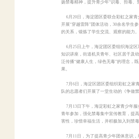
扬禁毒精神，提升青少年“识毒、拒毒、
6月20日，海淀团区委联合彩虹之家青
开展“穿越雷阵”团体活动，30余名学
的关系，锻炼了学生交流、观察的能力
6月25日上午，海淀团区委组织海淀区
知识讲座，街道机关青年、社区居干及幼
泛传播“健康人生，绿色无毒”的理念，
果。
7月6日，海淀区团区委组织彩虹之家
队的志愿者们开展了一堂生动的《争做禁
7月13日下午，海淀彩虹之家青少年服
青年参加，强化禁毒集中宣传教育，提
害性，珍惜幸福生活，并积极加入到禁
7月11日，为了提高青少年团体意识，