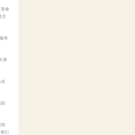
区青春
色主
益服务
大青
余名
与彩
委联
愿者们