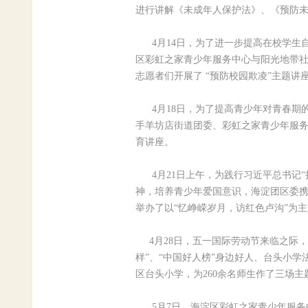
进行讲解《未成年人保护法》、《预防
4月14日，为了进一步提高在校学生自
区彩虹之家青少年服务中心与阳光地带
志愿者们开展了 “预防校园欺凌”主题讲
4月18日，为了提高青少年对青春期
手羊坊店街道团委、彩虹之家青少年服务
育讲座。
4月21日上午，为践行习近平总书记“
神，培养青少年爱国意识，海淀团区委
举办了以“忆峥嵘岁月，访红色卢沟”为
4月28日，五一国际劳动节来临之际，
样”、“中国好人榜”身边好人、台头小
区台头小学，为260余名师生作了三场主
5月7日，海淀区彩虹之家青少年服务