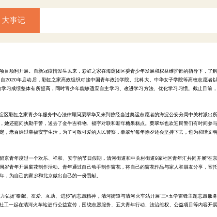
大事记
项目顺利开展。自
新冠疫情发生以来，彩虹之家在海淀团区委青少年发展和权益维护部的指导下，了
自2020年启动后，彩虹之家高效组织对接中国青年政治学院、北科大、中华女子学院等高校志愿者
的学习成绩整体有所提高，同时青少年能够适应自主学习、改进学习方法、优化学习习惯。截止目前
海淀区彩虹之家青少年服务中心法律顾问栗翠华又来到曾经当过奥运志愿者的海淀公安分局中关村派出
，她还慰问执勤干警，送去了金牛吉祥物、福字对联和新年糖果糕点。
栗翠华也欢迎民警们有时间参
定，老百姓过幸福安宁生活，为了可敬可爱的人民警察，栗翠华每年除夕还会坚持下去，也为和谐文
保障留京青年度过一个欢乐、祥和、安宁的节日假期，清河街道和中关村街道9家社区青年汇共同开展“在
35周岁青年开展窗花制作活动。青年通过自己动手制作窗花，将自己的窗花作品与家人和朋友分享，寄
年，为自己的家乡和北京做出自己的一份贡献。
，大力弘扬“奉献、友爱、互助、进步”的志愿精神，清河街道与清河火车站开展“三•五学雷锋主题志愿服
心社工一起在清河火车站进行公益宣传，围绕志愿服务、五大青年行动、法治维权、公益项目等内容开