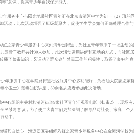
禁毒”意识，提高青少年自我保护能力。
少年服务中心与阳光地带社区青年汇在北京市清河中学为初一（2）班的
生参加活动，此次活动增强了班级凝聚力，促使学生学会如何正确处理合作
。
彩虹之家青少年服务中心来到清华园街道，为社区青年带来了一场生动的
儿园骨干教师共计30人参加，此次活动运用讲解和互动的方式，向社区
既传播了禁毒知识，又调动了群众参与禁毒工作的积极性，取得了良好的宣
青少年服务中心在学院路街道社区服务中心多功能厅，为石油大院志愿家
毒小卫士》禁毒知识讲座，80余名志愿者参加此次活动。
务中心组织中关村和清河街道9家社区青年汇观看电影《扫毒2》，现场有2
高全民禁毒意识，为了使广大青年们更加深刻了解毒品对社会、家庭、个
毒行动中。
增强其自信心，海淀团区委组织彩虹之家青少年服务中心在金海河学校为