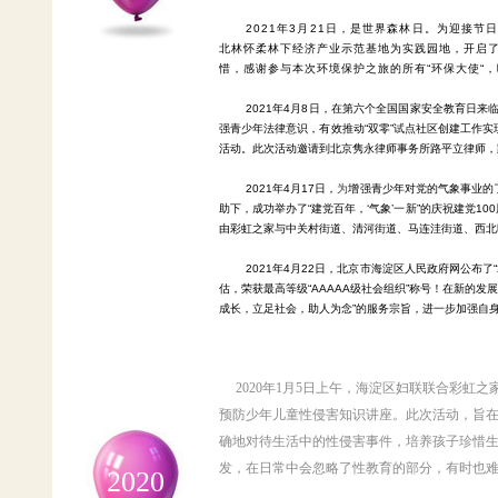
2021年3月21日，是世界森林日。
为迎接节
北林怀柔林下经济产业示范基地为实践园地，开启了2
惜，感谢参与本次环境保护之旅的所有
“环保大使
2021年4月8日，
在第六个全国国家安全教育日来临
强青少年法律意识，有效推动“双零”试点社区创建工作
活动。此次活动邀请到北京隽永律师事务所路平立律师，
2021年4月17日，
为
增强青少年对党的气象事业的
助下，成功举办了“建党百年，
‘
气象’一新”的庆祝建党10
由彩虹之家与中关村街道、清河街道、马连洼街道、西北
2021年4月22日，北京市海淀区人民政府网公布
估，荣获最高等级“AAAAA级社会组织”称号！在新的
成长，立足社会，助人为念”的服务宗旨，进一步加强自
2020年1月5日上午，海淀区妇联联合彩虹
预防少年儿童性侵害知识讲座。此次活动，旨
确地对待生活中的性侵害事件，培养孩子珍惜
发，在日常中会忽略了性教育的部分，有时也
2020