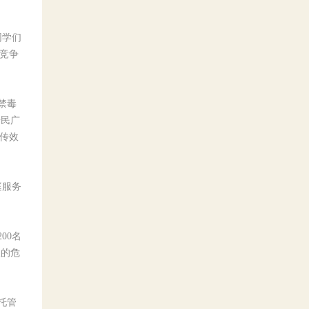
同学们
与竞争
禁毒
居民广
传效
庭服务
00名
人的危
托管